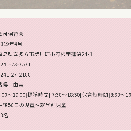
認可保育園
2019年4月
福島県喜多方市塩川町小府根字蓮沼24-1
0241-23-7571
0241-27-2100
猪俣 由美
7:00～19:00[標準時間] 7:30～18:30[保育短時間]8:30～16
生後50日の児童～就学前児童
60名